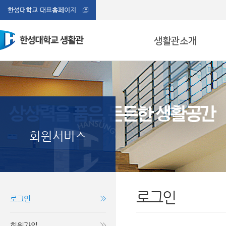
한성대학교 대표홈페이지
생활관소개
생활관 개요
생활관소개
시설안내
입사/퇴사안내
생활안내
알림마당
생활관 연혁
Hansung University
Hansung University
Hansung University
Hansung University
Hansung University
연락처
오시는 길
회원서비스
로그인
로그인
회원가입