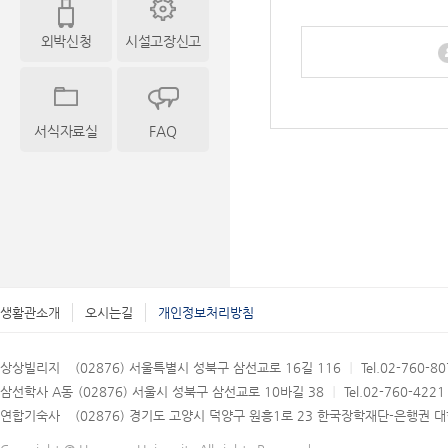
외박신청
시설고장신고
서식자료실
FAQ
생활관소개
오시는길
개인정보처리방침
상상빌리지
(02876) 서울특별시 성북구 삼선교로 16길 116
｜
Tel.02-760-8
삼선학사 A동
(02876) 서울시 성북구 삼선교로 10바길 38
｜
Tel.02-760-422
연합기숙사
(02876) 경기도 고양시 덕양구 원흥1로 23 한국장학재단-은행권