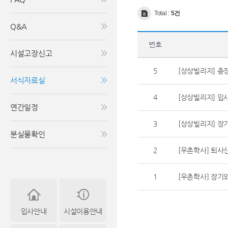
Total :
5건
Q&A
번호
시설고장신고
5
[상상빌리지] 층
서식자료실
4
[상상빌리지] 
연간일정
3
[상상빌리지] 
분실물확인
2
[우촌학사] 퇴사
1
[우촌학사] 장
입사안내
시설이용안내