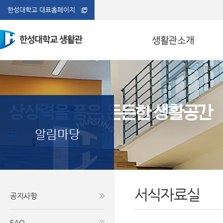
한성대학교 대표홈페이지
생활관소개
생활관 개요
생활관소개
시설안내
입사/퇴사안내
생활안내
알림마당
생활관 연혁
Hansung University
Hansung University
Hansung University
Hansung University
Hansung University
연락처
오시는 길
알림마당
서식자료실
공지사항
FAQ